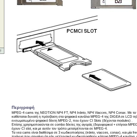
!
Περιγραφή
MPEG-4 cams της ΝΕΟΤΙΟΝ NP4 FT, NP4 Irdeto, NP4 Viacces, NP4 Conax. Με τα
καθίσταται δυνατή η πρόσβαση στα ψηφιακά κανάλια MPEG-4 της DIGEA σε LCD τηλ
ενσωματωμένο ψηφιακό δέκτη MPEG-2, που έχουν CI Slots (δέχονται modules) .
Επίσης χρησιμοποιούνται σε combo δέκτες της αγοράς (δορυφορικοί + επίγειοι MPEG-
έχουν CI slot, και με αυτόν τον τρόπο μετατρέπονται σε MPEG-4.
Τα νεα cams είναι διαθέσιμα σε 3 κωδικοποιήσεις (irdeto, viacces, conax), και μία free
πράγμα που σημαίνει ότι εάν μελλοντικά κωδικοποιηθούν κάποια MPEG-4 κανάλια, 