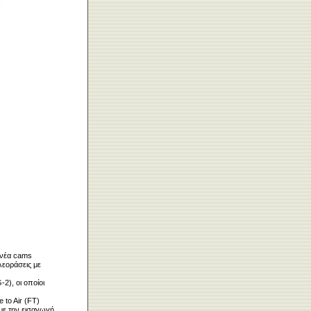
 νέα cams
εοράσεις με
2), οι οποίοι
 to Air (FT)
με την εισαγωγή