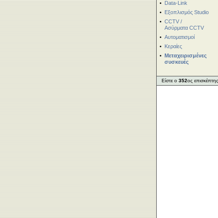
•
Data-Link
•
Εξοπλισμός Studio
•
CCTV /
Ασύρματα CCTV
•
Αυτοματισμοί
•
Κεραίες
•
Μεταχειρισμένες
συσκευές
Είστε ο
352
ος επισκέπτης