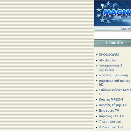
Αρχική
ΠΡΟΪΟΝΤΑ
•
ΠΡΟΣΦΟΡΕΣ
•
RF-Modules
•
Ραδιοτηλεοπτικά
συστήματα
•
Ψηφιακή Τηλεόραση
•
Δορυφορικοί Δέκτες
HD
•
Επίγειοι Δέκτες MPE
4
•
Κάρτες MPEG-4
•
Κεραίες λήψης TV
•
Ενισχυτές TV
•
Κάμερες - CCTV
•
Τηλεοπτικά Link
•
Ραδιοφωνικά Link