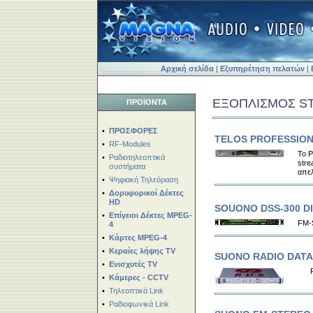
Αρχική σελίδα
|
Εξυπηρέτηση πελατών
|
ΕΞΟΠΛΙΣΜΟΣ S
ΠΡΟΪΟΝΤΑ
•
ΠΡΟΣΦΟΡΕΣ
TELOS PROFESSIO
•
RF-Modules
Το P
•
Ραδιοτηλεοπτικά
str
συστήματα
απελ
•
Ψηφιακή Τηλεόραση
•
Δορυφορικοί Δέκτες
HD
SOUONO DSS-300 D
•
Επίγειοι Δέκτες MPEG-
FM-
4
•
Κάρτες MPEG-4
•
Κεραίες λήψης TV
SUONO RADIO DATA 
•
Ενισχυτές TV
•
Κάμερες - CCTV
•
Τηλεοπτικά Link
•
Ραδιοφωνικά Link