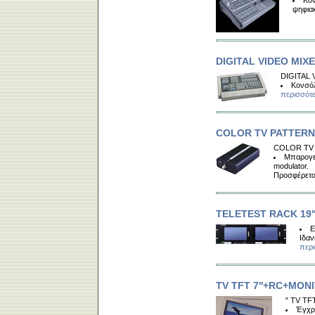
Κον
ψηφια
DIGITAL VIDEO MIX
DIGITAL 
Κονσόλ
περισσότε
COLOR TV PATTERN
COLOR TV
Μπαρογε
modulator.
Προσφέρετα
TELETEST RACK 19
Ε
Ιδαν
περι
TV TFT 7''+RC+MON
" TV TF
Έγχρω