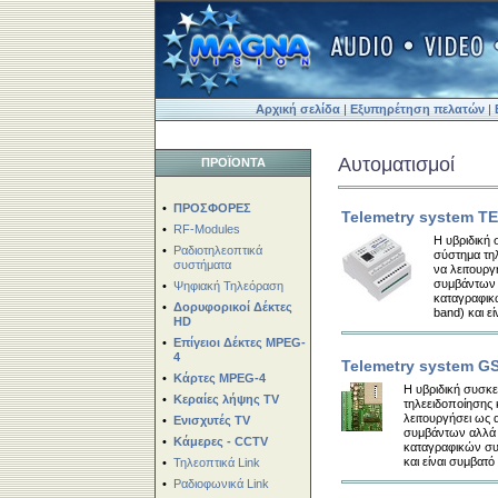
Αρχική σελίδα
|
Εξυπηρέτηση πελατών
|
Αυτοματισμοί
ΠΡΟΪΟΝΤΑ
•
ΠΡΟΣΦΟΡΕΣ
Telemetry system T
•
RF-Modules
Η υβριδική 
•
Ραδιοτηλεοπτικά
σύστημα τη
συστήματα
να λειτουργ
συμβάντων 
•
Ψηφιακή Τηλεόραση
καταγραφικ
•
Δορυφορικοί Δέκτες
band) και ε
HD
•
Επίγειοι Δέκτες MPEG-
4
Telemetry system G
•
Κάρτες MPEG-4
Η υβριδική συσκε
•
Κεραίες λήψης TV
τηλεειδοποίησης
λειτουργήσει ως 
•
Ενισχυτές TV
συμβάντων αλλά 
•
Κάμερες - CCTV
καταγραφικών συ
και είναι συμβατ
•
Τηλεοπτικά Link
•
Ραδιοφωνικά Link