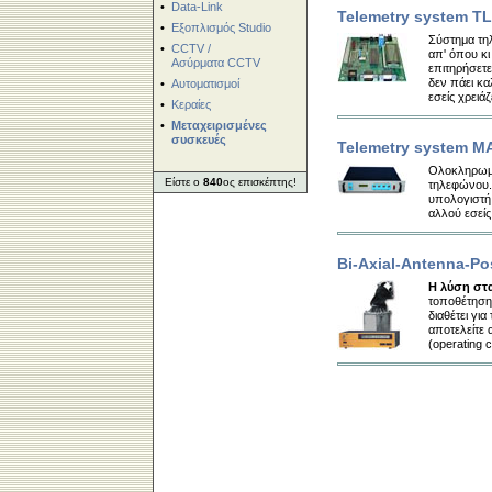
•
Data-Link
Telemetry system T
•
Εξοπλισμός Studio
Σύστημα τηλ
•
CCTV /
απ' όπου κι
Ασύρματα CCTV
επιτηρήσετε
δεν πάει κα
•
Αυτοματισμοί
εσείς χρει
•
Κεραίες
•
Μεταχειρισμένες
συσκευές
Telemetry system M
Ολοκληρωμέ
Είστε ο
840
ος επισκέπτης!
τηλεφώνου. 
υπολογιστή,
αλλού εσεί
Bi-Axial-Antenna-Po
Η λύση στ
τοποθέτηση
διαθέτει γι
αποτελείτε 
(operating c