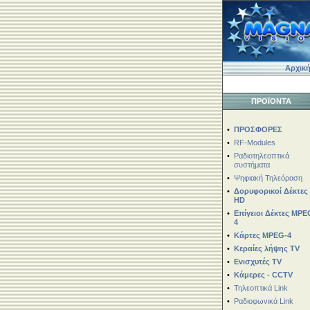
Αρχική
ΠΡΟΪΟΝΤΑ
•
ΠΡΟΣΦΟΡΕΣ
•
RF-Modules
•
Ραδιοτηλεοπτικά
συστήματα
•
Ψηφιακή Τηλεόραση
•
Δορυφορικοί Δέκτες
HD
•
Επίγειοι Δέκτες MPE
4
•
Κάρτες MPEG-4
•
Κεραίες λήψης TV
•
Ενισχυτές TV
•
Κάμερες - CCTV
•
Τηλεοπτικά Link
•
Ραδιοφωνικά Link