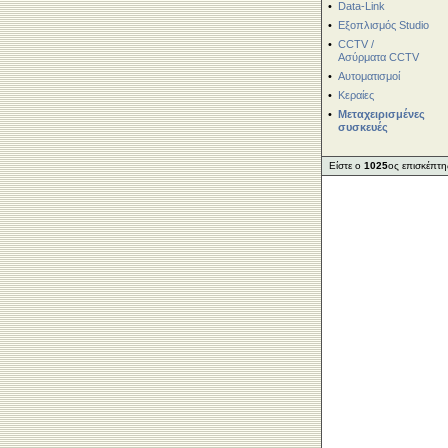
•
Data-Link
•
Εξοπλισμός Studio
•
CCTV /
Ασύρματα CCTV
•
Αυτοματισμοί
•
Κεραίες
•
Μεταχειρισμένες
συσκευές
Είστε ο
1025
ος επισκέπτη